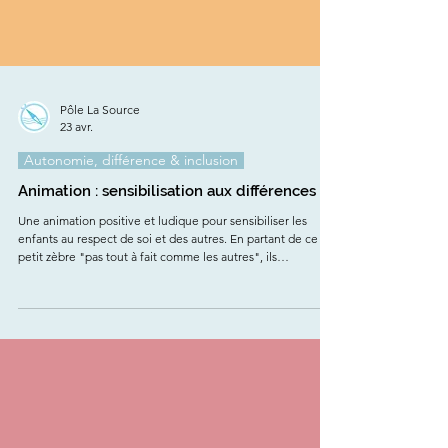
Pôle La Source
23 avr.
Autonomie, différence & inclusion
Animation : sensibilisation aux différences
Une animation positive et ludique pour sensibiliser les
enfants au respect de soi et des autres. En partant de ce
petit zèbre "pas tout à fait comme les autres", ils
apprennent à voir la diversité comme une véritable force.
Grâce à des histoires, des vidéos et des activités créatives,
chacun prend conscience de ses forces et de celles des
autres. Une expérience enrichissante pensée pour les
élèves de M1 à P2 Interessé.e ? https://www.pole-
lasource.be/at-an-inf/animation-diff