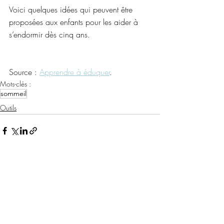
Voici quelques idées qui peuvent être 
proposées aux enfants pour les aider à 
s’endormir dès cinq ans.
Source : 
Apprendre à éduquer
.
Mots-clés :
sommeil
Outils
Posts récents
Voir tout