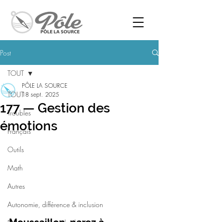
Post
TOUT
PÔLE LA SOURCE
TOUT
18 sept. 2025
177 — Gestion des
Troubles
émotions
Français
Outils
Math
Autres
Autonomie, différence & inclusion