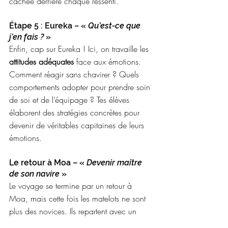
cachée derrière chaque ressenti. 
Étape 5 : Eureka – « 
Qu’est-ce que 
j’en fais ?
 »
Enfin, cap sur Eureka ! Ici, on travaille les 
attitudes adéquates
 face aux émotions. 
Comment réagir sans chavirer ? Quels 
comportements adopter pour prendre soin 
de soi et de l’équipage ? Tes élèves 
élaborent des stratégies concrètes pour 
devenir de véritables capitaines de leurs 
émotions. 
Le retour à Moa – « 
Devenir maître 
de son navire
 » 
Le voyage se termine par un retour à 
Moa, mais cette fois les matelots ne sont 
plus des novices. Ils repartent avec un 
trésor : une meilleure connaissance d’eux-