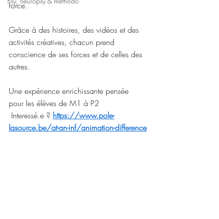
Psy, neuropsy & méthodo
force.
Grâce à des histoires, des vidéos et des 
activités créatives, chacun prend 
conscience de ses forces et de celles des 
autres.
Une expérience enrichissante pensée 
pour les élèves de M1 à P2
 Interessé.e ? 
https://www.pole-
lasource.be/at-an-inf/animation-difference