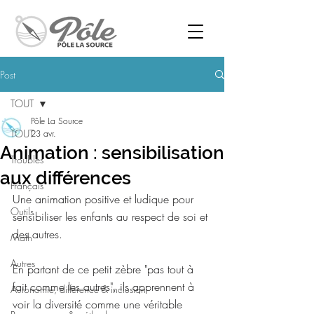
Post
TOUT
Pôle La Source
TOUT
23 avr.
Animation : sensibilisation
Troubles
aux différences
Français
Une animation positive et ludique pour 
Outils
sensibiliser les enfants au respect de soi et 
des autres.
Math
Autres
En partant de ce petit zèbre "pas tout à 
fait comme les autres", ils apprennent à 
Autonomie, différence & inclusion
voir la diversité comme une véritable 