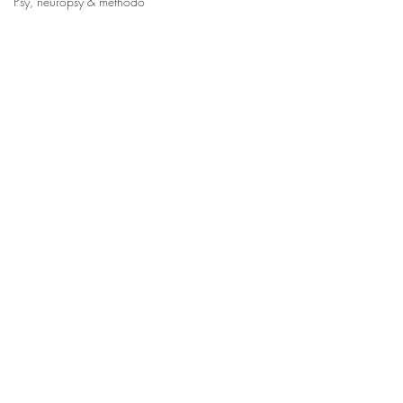
Psy, neuropsy & méthodo