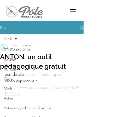
Post
TOUT
Pôle La Source
TOUT
25 nov. 2025
ANTON, un outil
Troubles
pédagogique gratuit
Français
Lien du site : 
https://anton.app/fr/
Outils
Vidéo explicative : 
https://www.youtube.com/watch?v=Yv9-
Math
TERGaPs
Autres
Autonomie, différence & inclusion