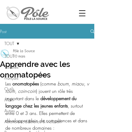
Post
TOUT
Pôle La Source
TOUT
10 mars
Apprendre avec les
Troubles
onomatopées
Français
Les 
onomatopées
 (comme 
boum
, 
miaou
, 
v
Outils
roum
, 
coin-coin
) jouent un rôle très 
important dans le 
développement du 
Math
langage chez les jeunes enfants
, surtout 
Autres
entre 0 et 3 ans. Elles permettent de 
développer plein de compétences et dans 
Autonomie, différence & inclusion
de nombreux domaines :