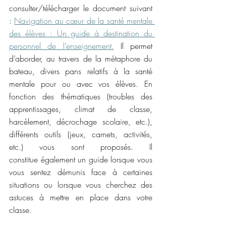
consulter/télécharger le document suivant 
: 
Navigation au cœur de la santé mentale 
des élèves : Un guide à destination du 
personnel de l’enseignement.
 Il permet 
d’aborder, au travers de la métaphore du 
bateau, divers pans relatifs à la santé 
mentale pour ou avec vos élèves. En 
fonction des thématiques (troubles des 
apprentissages, climat de classe, 
harcèlement, décrochage scolaire, etc.), 
différents outils (jeux, carnets, activités, 
etc.) vous sont proposés. Il 
constitue également un guide lorsque vous 
vous sentez démunis face à certaines 
situations ou lorsque vous cherchez des 
astuces à mettre en place dans votre 
classe. 