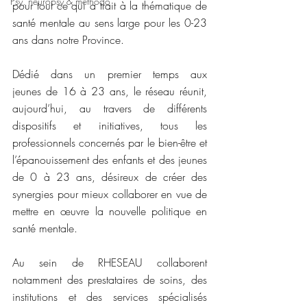
Psy, neuropsy & méthodo
pour tout ce qui a trait à la thématique de 
santé mentale au sens large pour les 0-23 
ans dans notre Province.  
Dédié dans un premier temps aux 
jeunes de 16 à 23 ans, le réseau réunit, 
aujourd’hui, au travers de différents 
dispositifs et initiatives, tous les 
professionnels concernés par le bien-être et 
l’épanouissement des enfants et des jeunes 
de 0 à 23 ans, désireux de créer des 
synergies pour mieux collaborer en vue de 
mettre en œuvre la nouvelle politique en 
santé mentale. 
Au sein de RHESEAU collaborent 
notamment des prestataires de soins, des 
institutions et des services spécialisés 