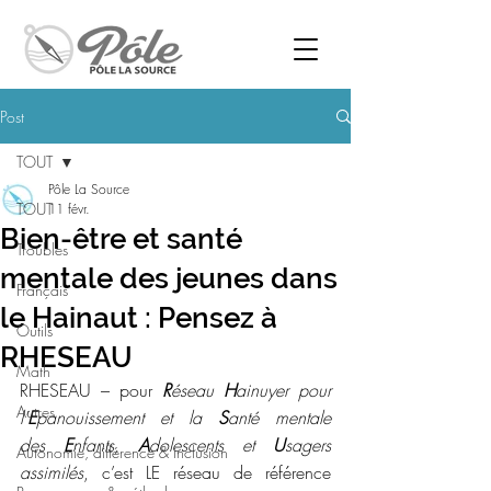
Post
TOUT
Pôle La Source
TOUT
11 févr.
Bien-être et santé
Troubles
mentale des jeunes dans
Français
le Hainaut : Pensez à
Outils
RHESEAU
Math
RHESEAU – pour 
R
éseau 
H
ainuyer pour 
Autres
l’
E
panouissement et la 
S
anté mentale 
des 
E
nfants, 
A
dolescents et 
U
sagers 
Autonomie, différence & inclusion
assimilés
, c’est LE réseau de référence 