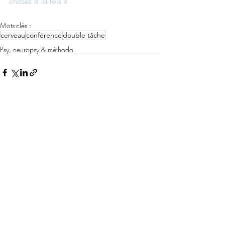
choses à la fois ? 
Mots-clés :
cerveau
conférence
double tâche
Psy, neuropsy & méthodo
Posts récents
Voir tout