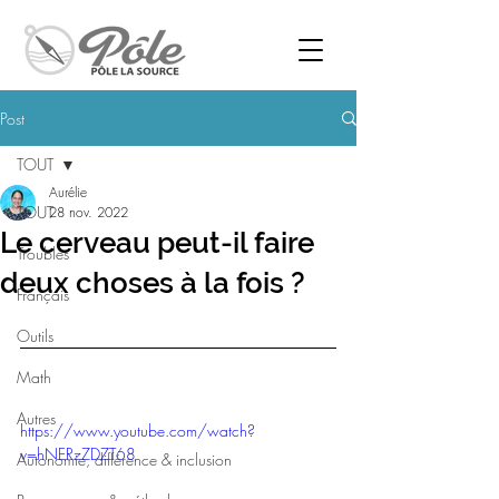
Post
TOUT
Aurélie
TOUT
28 nov. 2022
Le cerveau peut-il faire
Troubles
deux choses à la fois ?
Français
Outils
Math
Autres
https://www.youtube.com/watch?
v=hNERzZDZT68
Autonomie, différence & inclusion