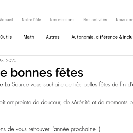
Accueil
Notre Pôle
Nos missions
Nos activités
Nous con
Outils
Math
Autres
Autonomie, différence & inclu
éc. 2025
e bonnes fêtes
le La Source vous souhaite de très belles fêtes de fin d
oit empreinte de douceur, de sérénité et de moments p
ns de vous retrouver l’année prochaine :)