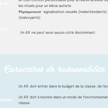
un coin cocoon personnalisé pour un élève anxieux o
té de
les rituels pour un élève autiste.
Physiquement
: signalisation visuelle (malentendants)
(malvoyants).
nité
Un A.R. ne peut avoir aucun côté discriminant.
Caractères de raisonnabilité
Un A.R. doit entrer dans le budget de la classe, de l’éc
Un A.R. doit s’inscrire dans un mode de fonctionneme
isation
classe.