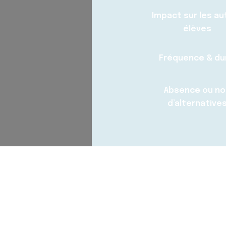
Impact sur
les au
élèves
Fréquence & du
Absence ou no
d’alternative