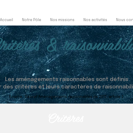
Accueil
Notre Pôle
Nos missions
Nos activités
Nous con
ritères & raisonnabili
Les aménagements raisonnables sont définis
r des critères et leurs caractères de raisonnabili
Source : Décret Aménagements raisonnables de 2017, article 2.
Critères