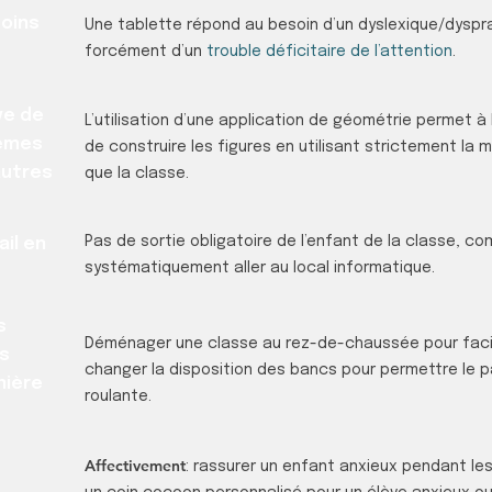
oins
Une tablette répond au besoin d’un dyslexique/dyspr
forcément d’un
trouble déficitaire de l’attention
.
ve de
L’utilisation d’une application de géométrie permet à
mêmes
de construire les figures en utilisant strictement l
autres
que la classe.
Pas de sortie obligatoire de l’enfant de la classe, c
ail en
systématiquement aller au local informatique.
s
Déménager une classe au rez-de-chaussée pour facil
s
changer la disposition des bancs pour permettre le 
nière
roulante.
Affectivement
: rassurer un enfant anxieux pendant les 