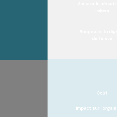
Assurer la sécuri
l’élève
Respecter la dig
de l’élève
Coût
Impact sur l’organ