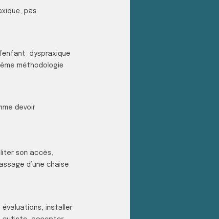
axique, pas
 l’enfant dyspraxique
a même méthodologie
omme devoir
iter son accès,
passage d’une chaise
évaluations, installer