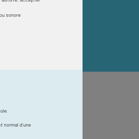
u autiste, accepter
 ou sonore
ole.
nt normal d’une