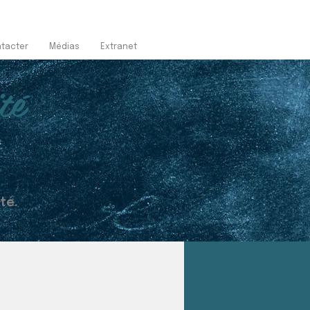
tacter
Médias
Extranet
té
té.