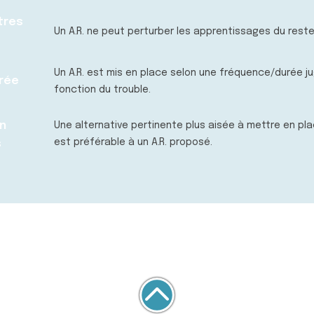
tres
Un A.R. ne peut perturber les apprentissages du reste
Un A.R. est mis en place selon une fréquence/durée j
rée
fonction du trouble.
n
Une alternative pertinente plus aisée à mettre en pl
est préférable à un A.R. proposé.
s
info@pole-lasource.be
| Mentions légales
PÔLE TERRITORIAL FONDAMENTAL LIBRE DE LA ZONE 