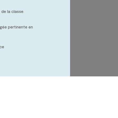
 de la classe.
ugée pertinente en
ace
9