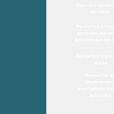
Répondre aux bes
de l’élève
Permettre à l’élè
participer aux 
activités que les 
Permettre le trav
classe
Permettre le
déplacement
éventuels de ma
autonome