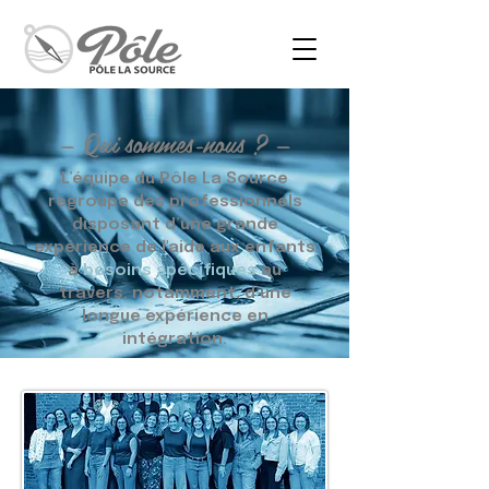
— Qui sommes-nous ? —
L’équipe du Pôle La Source
regroupe des professionnels
disposant d’une grande
expérience de l'aide aux enfants
à
besoins spécifiques
au
travers, notamment, d’une
longue expérience en
intégration.