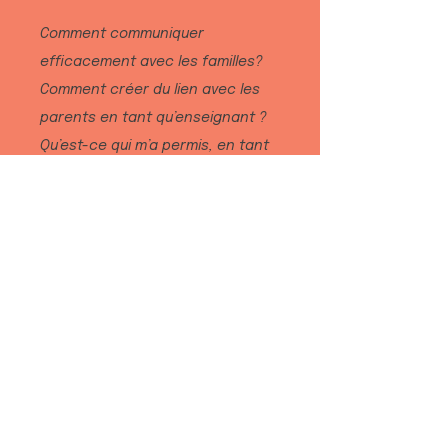
Comment communiquer
efficacement avec les familles?
Comment créer du lien avec les
parents en tant qu’enseignant ?
Qu’est-ce qui m’a permis, en tant
que parent, de créer du lien,
d’être investi dans la vie de
l’école, de tisser une relation de
confiance avec l’école ?
Il est prouvé que la relation école-
familles est un levier essentiel
pour le bien-être et la réussite
scolaire des élèves.
Cet épisode recueille différents
témoignages d’enseignants et de