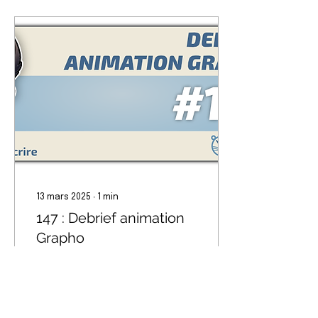
13 mars 2025
∙
1
min
147 : Debrief animation
Grapho
Retour d'expérience de
l'animation Grapho
destinée à acquérir et
garder les bonnes