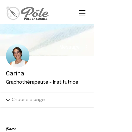
Plus d'actions
Message
Carina
Graphothérapeute - Institutrice
Posts