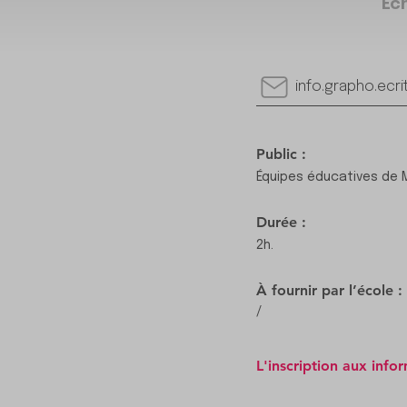
Éch
info.grapho.ecr
Public :
Équipes éducatives de 
Durée :
2h.
À fournir par l’école :
/
L'inscription aux info