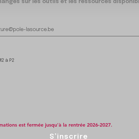
anges sur les outils et les ressources disponib
iture@pole-lasource.be
M2 à P2
rmations est fermée jusqu'à la rentrée 2026-2027.
S’inscrire