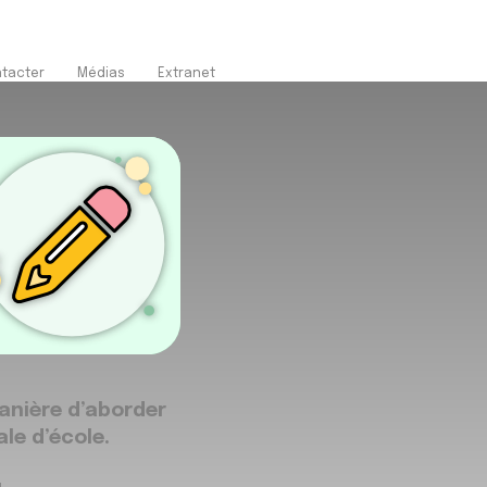
tacter
Médias
Extranet
anière d’aborder
le d’école.