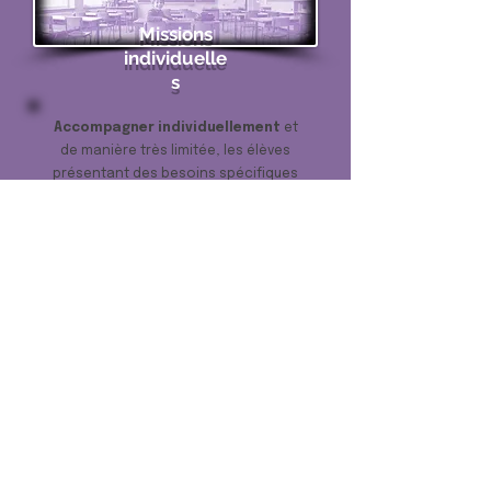
Missions
individuelle
s
Accompagner individuellement
et
de manière très limitée, les élèves
présentant des besoins spécifiques
dans le cadre de la mise en œuvre des
aménagements raisonnables si cela
s’avère nécessaire au regard de leurs
besoins et de leurs protocoles
d’aménagements raisonnables.
Accompagner
individuellement
les élèves
présentant des troubles sensori-
moteurs nécessitant un suivi
important dans le cadre de la
mise en œuvre des