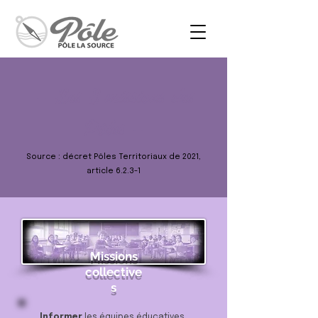
— Les 8 missions des
Pôles —
Source : d
écret Pôles Territoriaux de 2021,
article 6.2.3-1
Missions
collective
s
Informer
les équipes éducatives,