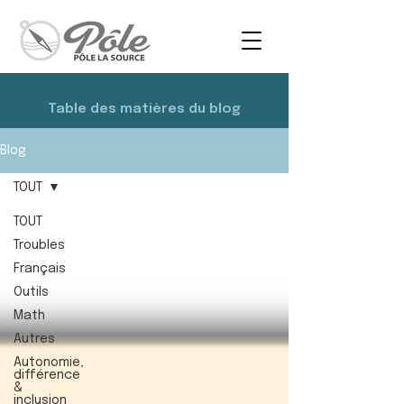
Table des matières du blog
Blog
TOUT
TOUT
Troubles
Français
Outils
Math
Autres
Autonomie,
différence
&
inclusion