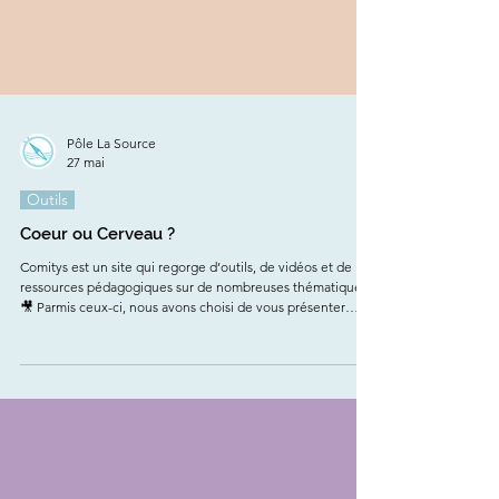
Pôle La Source
27 mai
Outils
Coeur ou Cerveau ?
Comitys est un site qui regorge d’outils, de vidéos et de
ressources pédagogiques sur de nombreuses thématiques !
🎥 Parmis ceux-ci, nous avons choisi de vous présenter
aujourd'hui : " Ecouter son coeur ou son cerveau ? " Celui-
ci est un court-métrage d’une durée de 6 minutes qui met
en scène le combat intérieur de Paul entre le fait d’écouter
son cœur ou son cerveau. Visibles en transparence à travers
son corps, le cœur et le cerveau de Paul se confrontent et
le tiraillent