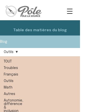
Table des matières du blog
Blog
Outils
TOUT
Troubles
Français
Outils
Math
Autres
Autonomie,
différence
&
inclusion