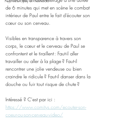
Celui-ci est un court-métrage d’une durée 
Psy, neuropsy & méthodo
de 6 minutes qui met en scène le combat 
intérieur de Paul entre le fait d’écouter son 
cœur ou son cerveau.  
Visibles en transparence à travers son 
corps, le cœur et le cerveau de Paul se 
confrontent et le tiraillent : Faut-il aller 
travailler ou aller à la plage ? Faut-il 
rencontrer une jolie vendeuse ou bien 
craindre le ridicule ? Faut-il danser dans la 
douche ou fuir tout risque de chute ? 
Intéressé ? C'est par ici : 
https://www.comitys.com/ecouter-son-
coeur-ou-son-cerveau-video/