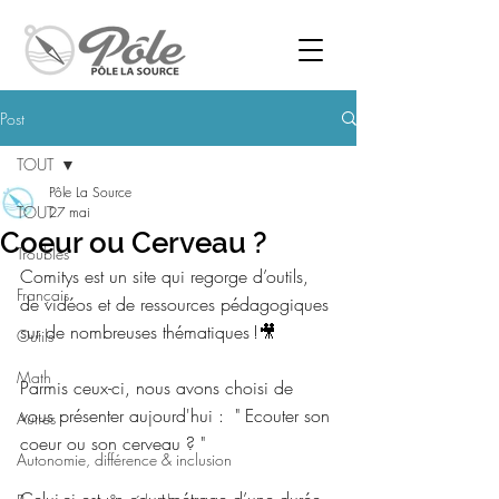
Post
TOUT
Pôle La Source
TOUT
27 mai
Coeur ou Cerveau ?
Troubles
Comitys est un site qui regorge d’outils, 
Français
de vidéos et de ressources pédagogiques 
sur de nombreuses thématiques !🎥 
Outils
Math
Parmis ceux-ci, nous avons choisi de 
vous présenter aujourd'hui :  " Ecouter son 
Autres
coeur ou son cerveau ? "
Autonomie, différence & inclusion