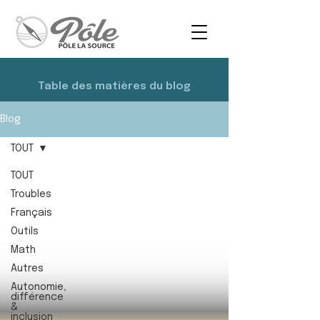
Table des matières du blog
Blog
TOUT
TOUT
Troubles
Français
Outils
Math
Autres
Autonomie,
différence
&
inclusion