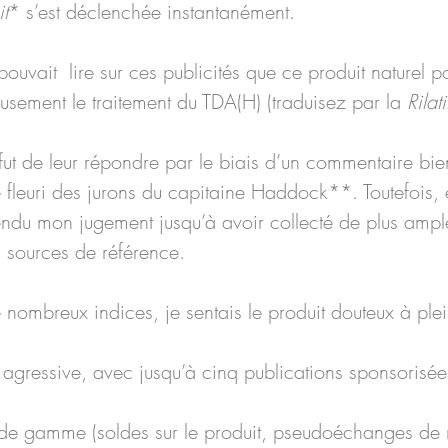
it
* s’est déclenchée instantanément.
 pouvait  lire sur ces publicités que ce produit naturel p
sement le traitement du TDA(H) (traduisez par la 
Rilat
ut de leur répondre par le biais d’un commentaire bien
fleuri des jurons du capitaine Haddock**. Toutefois,
pendu mon jugement jusqu’à avoir collecté de plus ampl
s sources de référence.
 nombreux indices, je sentais le produit douteux à plei
gressive, avec jusqu’à cinq publications sponsorisées 
de gamme (soldes sur le produit, pseudoéchanges de