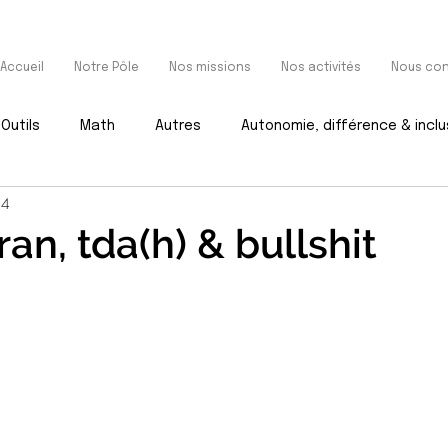
Accueil
Notre Pôle
Nos missions
Nos activités
Nous con
Outils
Math
Autres
Autonomie, différence & inclu
24
an, tda(h) & bullshit