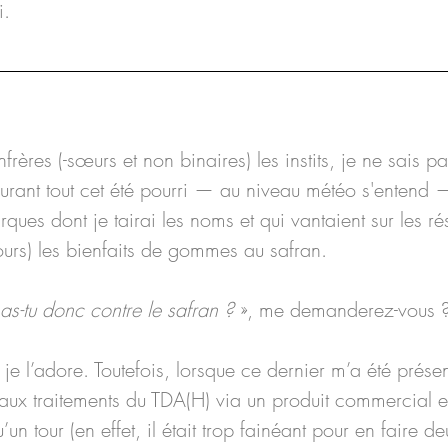
i.
rères (-sœurs et non binaires) les instits, je ne sais pa
ant tout cet été pourri — au niveau météo s'entend —,
rques dont je tairai les noms et qui vantaient sur les r
jours) les bienfaits de gommes au safran.
as-tu donc contre le safran ? 
», me demanderez-vous 
, je l’adore. Toutefois, lorsque ce dernier m’a été pré
e aux traitements du TDA(H) via un produit commercial en
un tour (en effet, il était trop fainéant pour en faire deu