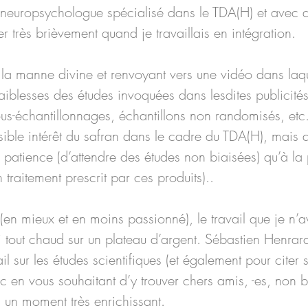
neuropsychologue spécialisé dans le TDA(H) et avec qui
 très brièvement quand je travaillais en intégration.
e la manne divine et renvoyant vers une vidéo dans laq
aiblesses des études invoquées dans lesdites publicités 
sous-échantillonnages, échantillons non randomisés, etc.)
ible intérêt du safran dans le cadre du TDA(H), mais a
 patience (d’attendre des études non biaisées) qu’à la
traitement prescrit par ces produits)..
t (en mieux et en moins passionné), le travail que je n’a
i tout chaud sur un plateau d’argent. Sébastien Henrard
l sur les études scientifiques (et également pour citer s
 en vous souhaitant d’y trouver chers amis, -es, non b
, un moment très enrichissant.