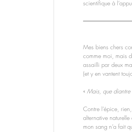
scientifique à l’appu
Mes biens chers conf
comme moi, mais dur
assailli par deux ma
(et y en vantent tou
« 
Mais, que diantre 
Contre l’épice, rien
alternative naturell
mon sang n’a fait qu’