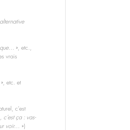
alternative 
é que…
 », etc., 
es vrais 
 », etc. et 
urel, c'est 
 c’est ça : vas-
ur voir… 
»)