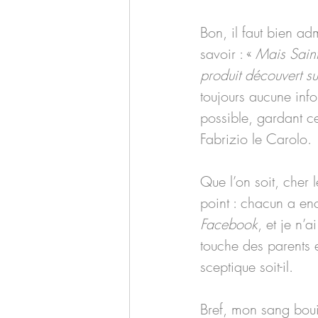
Bon, il faut bien ad
savoir : « 
Mais Saint
produit découvert s
toujours aucune info
possible, gardant ce
Fabrizio le Carolo.
Que l’on soit, cher le
point : chacun a enc
Facebook
, et je n’a
touche des parents e
sceptique soit-il.
Bref, mon sang boui