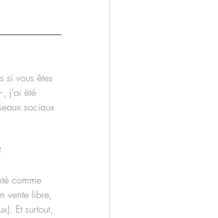
s si vous êtes 
 j’ai été 
éseaux sociaux 
?
senté comme 
 vente libre, 
x). Et surtout, 