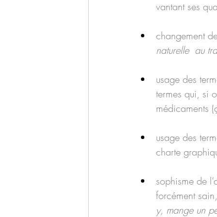
vantant ses qua
changement de s
naturelle  au tr
usage des term
termes qui, si 
médicaments (ç
usage des terme
charte graphiq
sophisme de l’a
forcément sain,
y, mange un pe