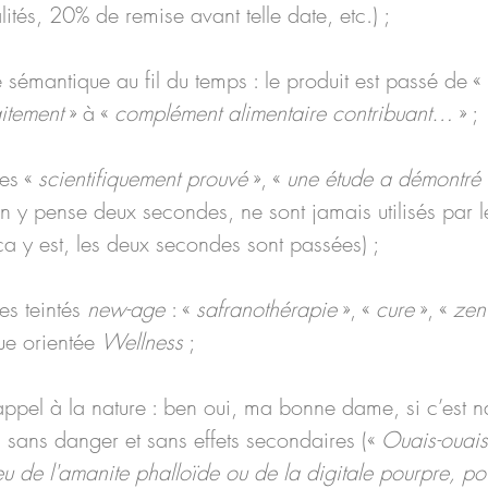
lités, 20% de remise avant telle date, etc.) ;
émantique au fil du temps : le produit est passé de « 
aitement
 » à « 
complément alimentaire contribuant…
 » ;
es « 
scientifiquement prouvé
 », « 
une étude a démontr
on y pense deux secondes, ne sont jamais utilisés par l
a y est, les deux secondes sont passées) ;
s teintés 
new-age 
: « 
safranothérapie
 », « 
cure
 », « 
zen
ue orientée 
Wellness
 ;
ppel à la nature : ben oui, ma bonne dame, si c’est nat
 sans danger et sans effets secondaires (« 
Ouais-ouais,
u de l'amanite phalloïde ou de la digitale pourpre, po