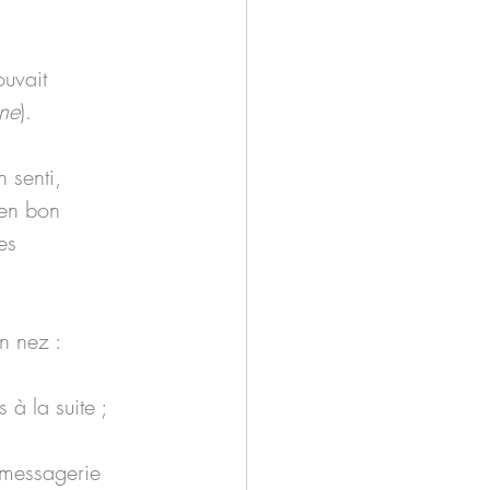
ouvait 
ine
).
 senti, 
 en bon 
es 
n nez :
à la suite ;
 messagerie 