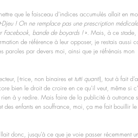
mettre que le faisceau d’indices accumulés allait en mo
-Djeu ! On ne remplace pas une prescription médicale
ur Facebook, bande de boyards !
 ». Mais, à ce stade,
rmation de référence à leur opposer, je restais aussi c
s paroles par devers moi, ainsi que je réfrénais mon  
cteur, (-trice, non binaires et 
tutti quanti
), tout à fait d
ore bien le droit de croire en ce qu’il veut, même si c’
i rien à y redire. Mais faire de la publicité à outrance s
t des enfants en souffrance, moi, ça me fait bouillir le
llait donc, jusqu’à ce que je voie passer récemment un