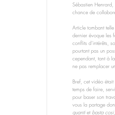
Sébastien Henrard, 
chance de collaborer
Article tombant tell
dernier évoque les f
conflits d’intérêts, 
pourtant pas un poss
cependant, tant à la
ne pas remplacer un 
Bref, cet vidéo étai
temps de faire, serv
pour baser son travai
vous la partage donc
quanti
 et 
basta cosi