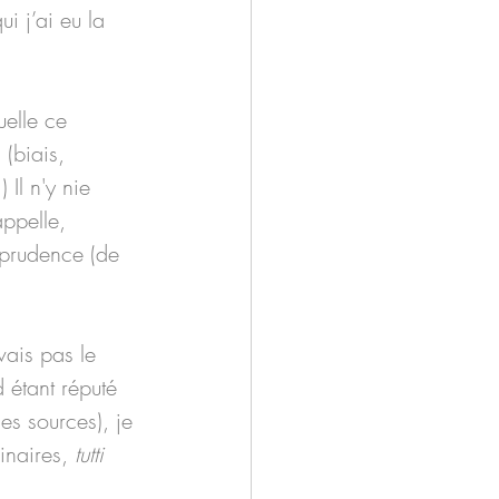
 j’ai eu la 
uelle ce 
(biais, 
 Il n'y nie 
ppelle, 
 prudence (de 
vais pas le 
 étant réputé 
es sources), je 
inaires, 
tutti 