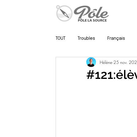
TOUT
Troubles
Français
Hélène
25 nov. 20
Psy, neuropsy & méthodo
#121:élè