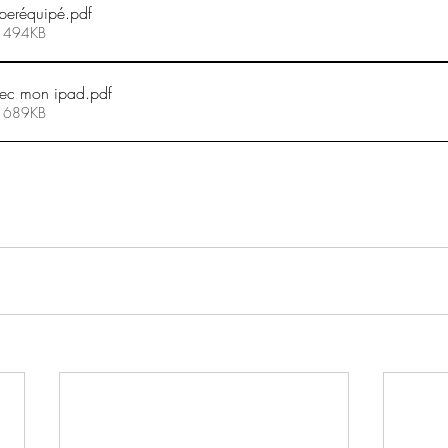
uperéquipé
.pdf
• 494KB
ec mon ipad
.pdf
• 689KB