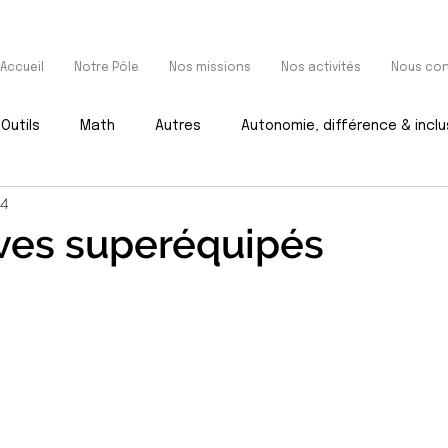
Accueil
Notre Pôle
Nos missions
Nos activités
Nous con
Outils
Math
Autres
Autonomie, différence & inclu
24
ves superéquipés