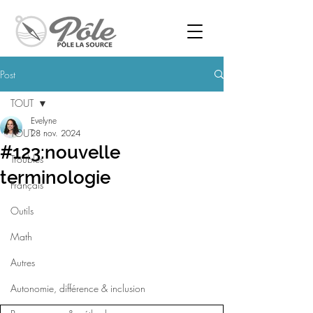
Post
TOUT
Evelyne
TOUT
28 nov. 2024
#123:nouvelle
Troubles
terminologie
Français
Outils
Math
Autres
Autonomie, différence & inclusion