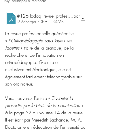
Psy, neuropsy & méthodo
#126 ladoq_revue_professionnelle_vol-14_ete-2023
.pdf
Télécharger PDF • 1.34MB
La revue professionnelle québécoise 
« 
L’Orthopédagogie sous toutes ses 
facettes
 » traite de la pratique, de la 
recherche et de l’innovation en 
orthopédagogie. Gratuite et 
exclusivement électronique, elle est 
également facilement téléchargeable sur 
son ordinateur.
Vous trouverez l’article « 
Travailler la 
prosodie par le biais de la ponctuation
 » 
à la page 52 du volume 14 de la revue. 
Il est écrit par Meredith Lachance, M. A. 
Doctorante en éducation de l’université du 