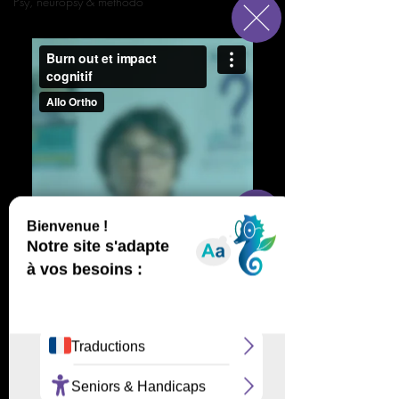
Psy, neuropsy & méthodo