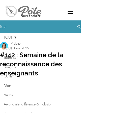
Post
TOUT
Violette
TOUT
10 févr. 2025
#142 : Semaine de la
Troubles
reconnaissance des
Français
enseignants
Outils
Math
Autres
Autonomie, différence & inclusion