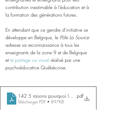
contribution inestimable à l’éducation et à 
la formation des générations futures.
En attendant que ce gendre d’initiative se 
développe en Belgique, le 
Pôle La Source
adresse sa reconnaissance à tous les 
enseignants de la zone 9 et de Belgique 
et 
te partage ce visuel
 réalisé par une 
psychoéducatice Québécoise.
142 5 raisons pourquoi les enseignants méritent toute not
.pdf
Télécharger PDF • 897KB
Sources :
Carol-Anne Veilleux, 
psychoéducatrice
.