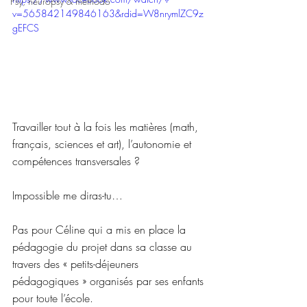
Psy, neuropsy & méthodo
v=565842149846163&rdid=W8nrymlZC9z
gEFCS
Travailler tout à la fois les matières (math, 
français, sciences et art), l’autonomie et 
compétences transversales ?
Impossible me diras-tu…
Pas pour Céline qui a mis en place la 
pédagogie du projet dans sa classe au 
travers des « petits-déjeuners 
pédagogiques » organisés par ses enfants 
pour toute l’école.