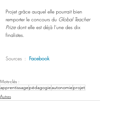
Projet grâce auquel elle pourrait bien 
remporter le concours du 
Global Teacher 
Prize
 dont elle est déjà l’une des dix 
finalistes.
Sources  : 
Facebook
Mots-clés :
apprentissage
pédagogie
autonomie
projet
Autres
Posts récents
Voir tout