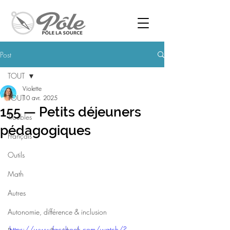
Post
TOUT
Violette
TOUT
10 avr. 2025
155 — Petits déjeuners
Troubles
pédagogiques
Français
Outils
Math
Autres
Autonomie, différence & inclusion
https://www.facebook.com/watch/?