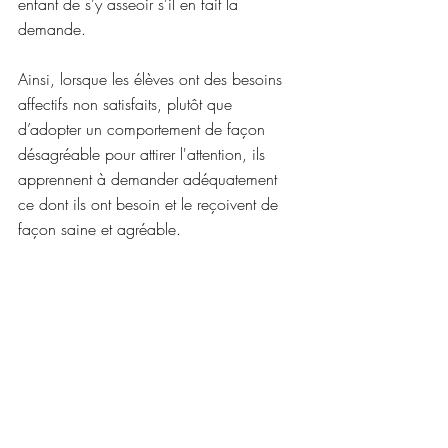
enfant de s’y asseoir s'il en fait la 
demande. 
Ainsi, lorsque les élèves ont des besoins 
affectifs non satisfaits, plutôt que 
d’adopter un comportement de façon 
désagréable pour attirer l'attention, ils 
apprennent à demander adéquatement 
ce dont ils ont besoin et le reçoivent de 
façon saine et agréable.
Source : 
blog Educœur
Mots-clés :
outils
comportement
renforcement positif
Outils