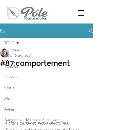
Post
TOUT
Manon
TOUT
15 avr. 2024
#87:comportement
Troubles
Français
Outils
Math
Autres
Autonomie, différence & inclusion
« 
Dans certaines tribus africaines, 
lorsqu’un enfant se comporte de façon 