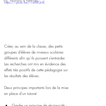
Psy, neuropsy & méthodo
https://youtu.be/r1eXltlQvlE
Créer, au sein de la classe, des petits 
groupes d’élèves de niveaux scolaires 
différents afin qu'ils puissent s’entraider. 
Les recherches ont mis en évidence des 
effets très positifs de cette pédagogie sur 
les résultats des élèves.
Deux principes importants lors de la mise 
en place d’un tutorat
Garder un principe de réciprocité ;