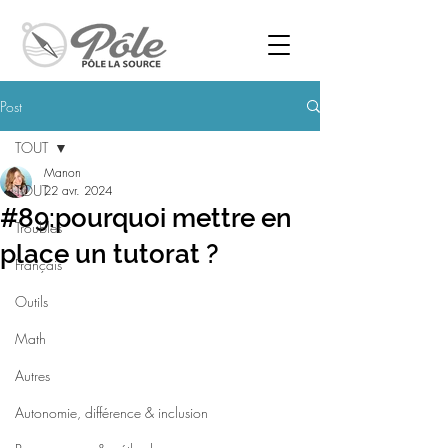
Post
TOUT
Manon
TOUT
22 avr. 2024
#89:pourquoi mettre en
Troubles
place un tutorat ?
Français
Outils
Math
Autres
Autonomie, différence & inclusion