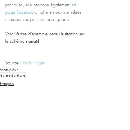
pratiques, elle propose également 
sa 
page Facebook
, riche en outils et idées 
intéressantes pour les enseignants.
Voici à titre d’exemple cette illustration sur 
le schéma narratif.
Source : 
Péda-cogite
Mots-clés :
écrire
écriture
Français
Posts récents
Voir tout