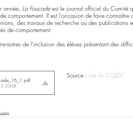
ar année, 
La Foucade
 est le journal officiel du Comité
s de comportement. Il est l’occasion de faire connaître 
inions, des travaux de recherche ou des publications e
ultés de comportement.
e-autres de l’inclusion des élèves présentant des diffic
Source : 
site du CQJDC
cade_16_1
.pdf
 • 3.20MB
lusion