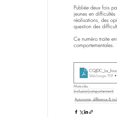
Publiée deux fois p
jeunes en difficulté
réalisations, des op
question des diffic
Ce numéro traite entr
comportementales.
CQJDC_La_fou
Télécharger PDF
Mots-clés :
inclusion
comportement
Autonomie, différence & inc