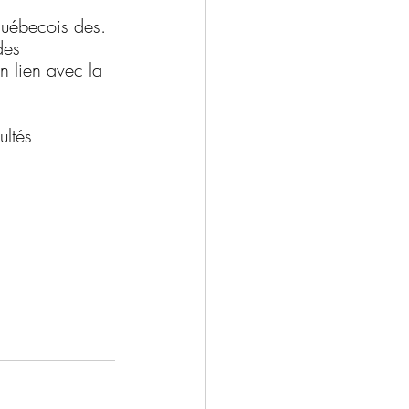
 québecois des. 
des 
n lien avec la 
ultés 