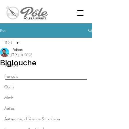
Post
TOUT
Fabian
TOUT
19 juin 2023
Biglouche
Troubles
Français
Outils
Math
Autres
Autonomie, différence & inclusion