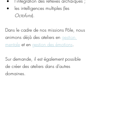
l’intégration des réflexes archaïques ;
les intelligences multiples (les 
Octofuns
).
Dans le cadre de nos missions Pôle, nous 
animons déjà des ateliers en 
gestion 
mentale
 et en 
gestion des émotions
.
Sur demande, il est également possible 
de créer des ateliers dans d’autres 
domaines.
 Delphine Delestienne
Mots-clés :
présentation
Autres