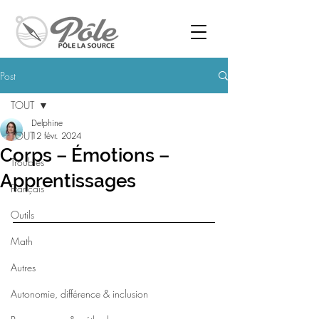
Post
TOUT
Delphine
TOUT
12 févr. 2024
Corps – Émotions –
Troubles
Apprentissages
Français
Outils
Math
Autres
Autonomie, différence & inclusion