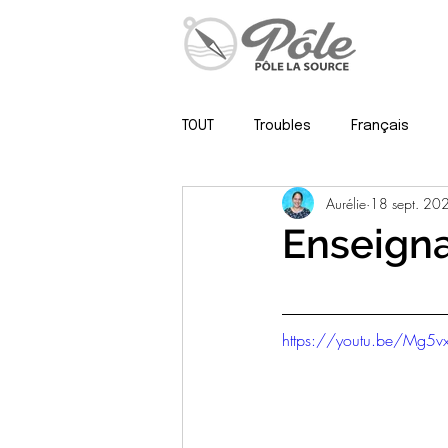
TOUT
Troubles
Français
Aurélie
18 sept. 20
Psy, neuropsy & méthodo
Enseigna
https://youtu.be/Mg5v