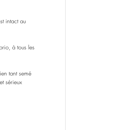
t intact au 
rio, à tous les 
ien tant semé 
et sérieux 