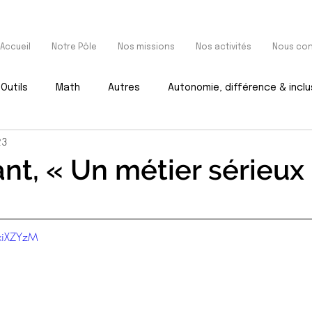
Accueil
Notre Pôle
Nos missions
Nos activités
Nous con
Outils
Math
Autres
Autonomie, différence & inclu
23
nt, « Un métier sérieux 
xiXZYzM