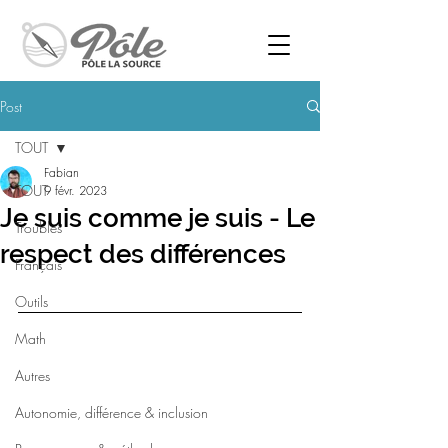
Post
TOUT
Fabian
TOUT
9 févr. 2023
Je suis comme je suis - Le
Troubles
respect des différences
Français
Outils
Math
Autres
Autonomie, différence & inclusion