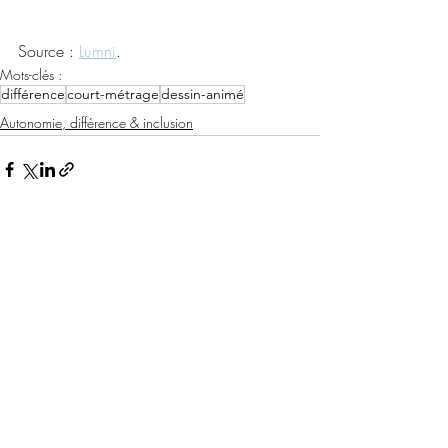
Source : 
Lumni
.
Mots-clés :
différence
court-métrage
dessin-animé
Autonomie, différence & inclusion
Posts récents
Voir tout