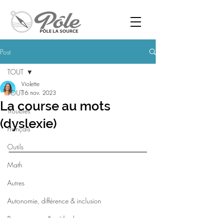
Post
TOUT
Violette
TOUT
16 nov. 2023
La course au mots
Troubles
(dyslexie)
Français
Outils
Math
Autres
Autonomie, différence & inclusion