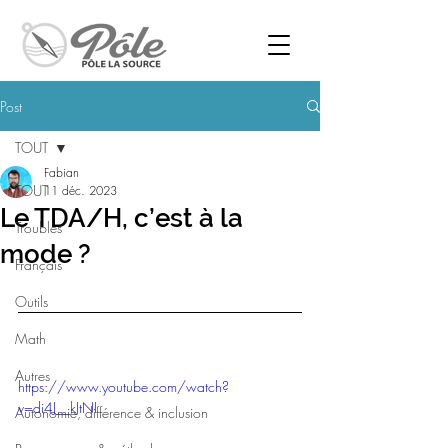
Post
TOUT
Fabian
TOUT
11 déc. 2023
Le TDA/H, c’est à la
Troubles
mode ?
Français
Outils
Math
Autres
https://www.youtube.com/watch?
v=di4J__kJtNI
Autonomie, différence & inclusion