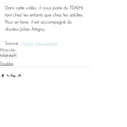
Dans cette vidéo, il nous parle du TDA(H), 
tant chez les enfants que chez les adultes.
Pour se faire, il est accompagné du 
docteur Julien Artigny.
Source : 
Major Mouvement
Mots-clés :
tda
tda/h
Troubles
Posts récents
Voir tout