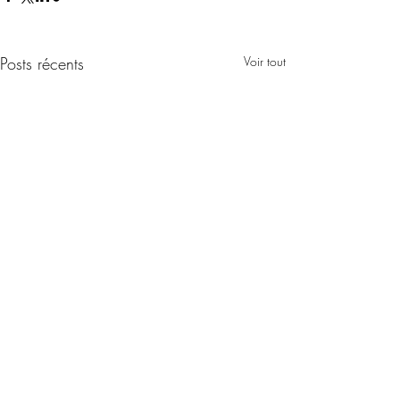
Posts récents
Voir tout
info@pole-lasource.be
| Mentions légales
PÔLE TERRITORIAL FONDAMENTAL
LIBRE DE LA ZONE 9