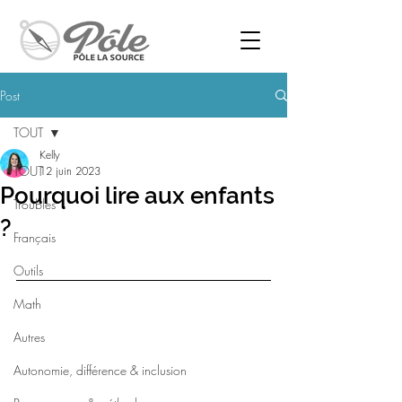
Post
TOUT
Kelly
TOUT
12 juin 2023
Pourquoi lire aux enfants
Troubles
?
Français
Outils
Math
Autres
Autonomie, différence & inclusion