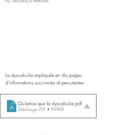
Psy, neuropsy & méthodo
La dyscalculie expliquée en dix pages 
d’informations succinctes et percutantes.
Qu’est-ce que la dyscalculie
.pdf
Télécharger PDF • 999KB