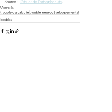
Source : 
L’Atelier de l’orthophoniste
.
Mots-clés :
trouble
dyscalculie
trouble neurodéveloppemental
Troubles
Posts récents
Voir tout