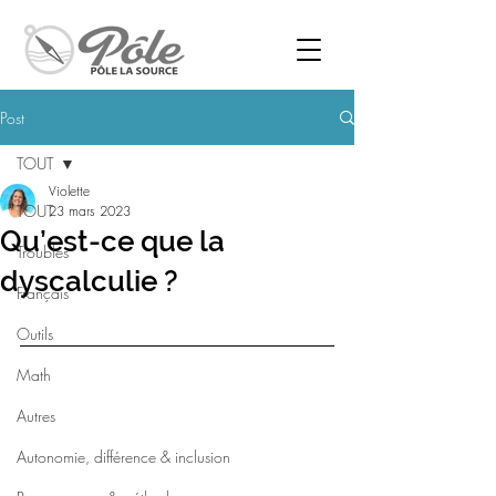
Post
TOUT
Violette
TOUT
23 mars 2023
Qu’est-ce que la
Troubles
dyscalculie ?
Français
Outils
Math
Autres
Autonomie, différence & inclusion