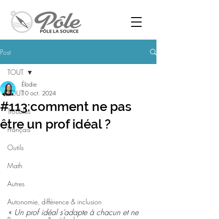
Post
TOUT
Élodie
TOUT
10 oct. 2024
#113:comment ne pas
Troubles
être un prof idéal ?
Français
Outils
Math
Autres
Autonomie, différence & inclusion
« 
Un prof idéal s’adapte à chacun et ne 