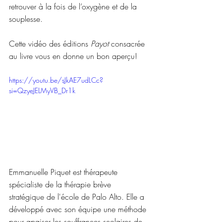
retrouver à la fois de l’oxygène et de la 
souplesse.
Cette vidéo des éditions 
Payot
 consacrée 
au livre vous en donne un bon aperçu!
https://youtu.be/sJkAE7udLCc?
si=QzyeJELMyVB_Dr1k
Emmanuelle Piquet est thérapeute 
spécialiste de la thérapie brève 
stratégique de l'école de Palo Alto. Elle a 
développé avec son équipe une méthode 
pour apaiser les souffrances scolaires de 