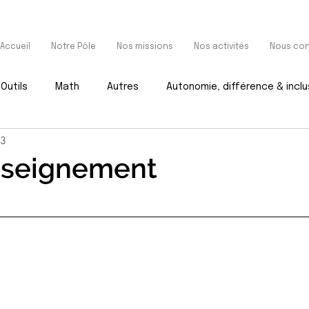
Accueil
Notre Pôle
Nos missions
Nos activités
Nous con
Outils
Math
Autres
Autonomie, différence & inclu
23
nseignement