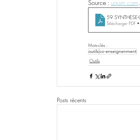
Source : 
uqam.cam
59 SYNTHESE-
Télécharger PDF
Mots-clés :
outils
co-enseignenment
Outils
Posts récents