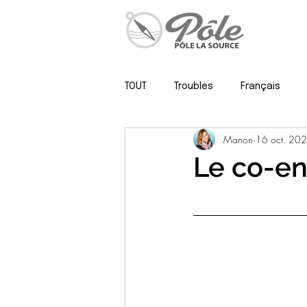
TOUT
Troubles
Français
Manon
16 oct. 20
Psy, neuropsy & méthodo
Le co-e