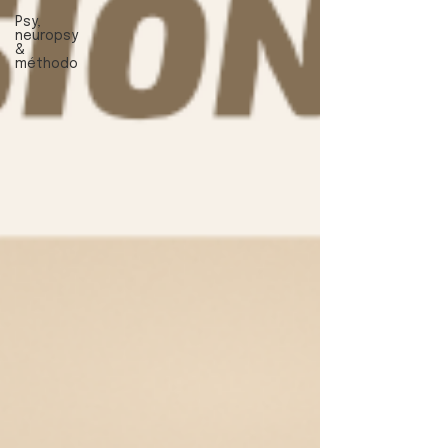
Psy,
neuropsy
&
méthodo