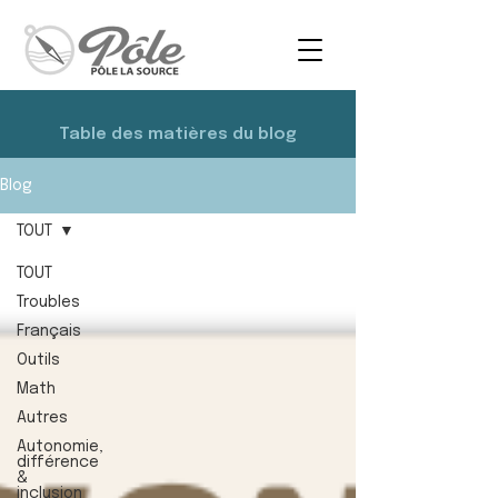
Table des matières du blog
Blog
TOUT
TOUT
Troubles
Français
Outils
Math
Autres
Autonomie,
différence
&
inclusion