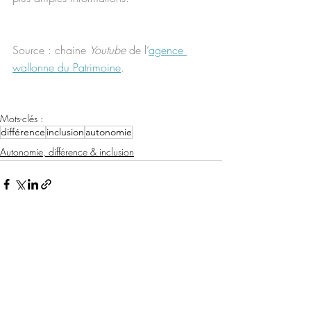
Source : chaine 
Youtube
 de l’
agence 
wallonne du Patrimoine
.
Mots-clés :
différence
inclusion
autonomie
Autonomie, différence & inclusion
Posts récents
Voir tout