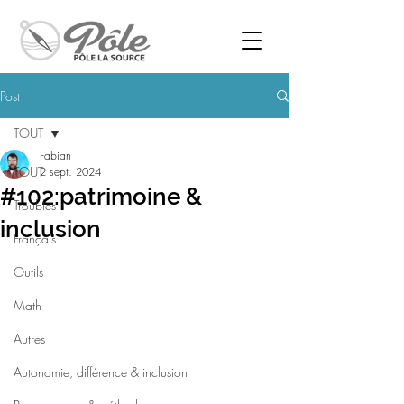
Post
TOUT
Fabian
TOUT
2 sept. 2024
#102:patrimoine &
Troubles
inclusion
Français
Outils
Math
Autres
Autonomie, différence & inclusion