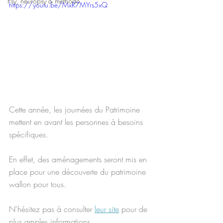
Psy, neuropsy & méthodo
https://youtu.be/MxR7MYrs5xQ
Cette année, les journées du Patrimoine 
mettent en avant les personnes à besoins 
spécifiques.
En effet, des aménagements seront mis en 
place pour une découverte du patrimoine 
wallon pour tous.
N'hésitez pas à consulter 
leur site
 pour de 
plus amples informations.