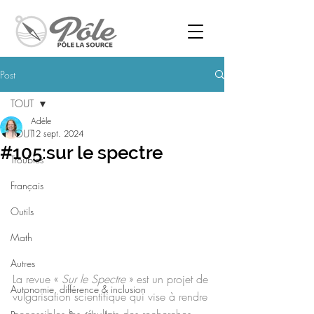
Post
TOUT
Adèle
TOUT
12 sept. 2024
#105:sur le spectre
Troubles
Français
Outils
Math
Autres
La revue « 
Sur le Spectre
 » est un projet de 
Autonomie, différence & inclusion
vulgarisation scientifique qui vise à rendre 
accessibles les résultats des recherches 