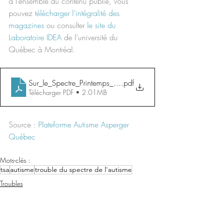
à l’ensemble du contenu publié, vous 
pouvez 
télécharger l’intégralité des 
magazines
 ou consulter 
le site du 
Laboratoire IDEA
 de l’université du 
Québec à Montréal.
Sur_le_Spectre_Printemps_2024_1716154969
.pdf
Télécharger PDF • 2.01MB
Source : 
Plateforme 
Autisme Asperger 
Québec
Mots-clés :
tsa
autisme
trouble du spectre de l'autisme
Troubles