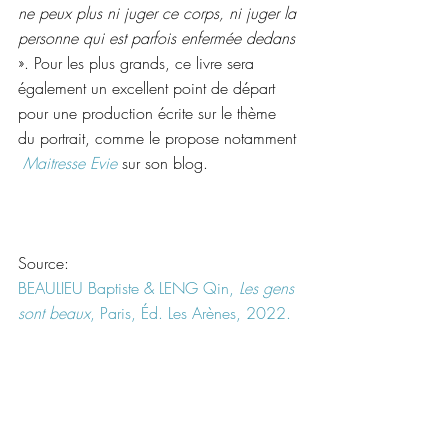
ne peux plus ni juger ce corps, ni juger la 
personne qui est parfois enfermée dedans
». Pour les plus grands, ce livre sera 
également un excellent point de départ 
pour une production écrite sur le thème 
du portrait, comme le propose notamment 
Maitresse Evie
 sur son blog.
Source:
BEAULIEU Baptiste & LENG Qin, 
Les gens 
sont beaux
, Paris, Éd. Les Arènes, 2022.
Liens:
Instagram : 
baptistebeaulieu
.
Exploitation pédagogique : 
Maitresse Evie
. 