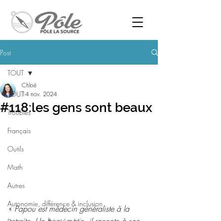
Post
TOUT
Chloé
TOUT
14 nov. 2024
#118:les gens sont beaux
Troubles
Français
Outils
Math
Autres
Autonomie, différence & inclusion
« 
Papou est médecin généraliste à la 
retraite. Un beau matin, il raconte à son 