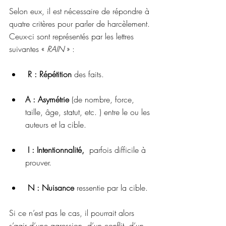
Selon eux, il est nécessaire de répondre à 
quatre critères pour parler de harcèlement. 
Ceux-ci sont représentés par les lettres 
suivantes « 
RAIN
 » :
 R : Répétition
 des faits.
A : Asymétrie
 (de nombre, force, 
taille, âge, statut, etc. ) entre le ou les 
auteurs et la cible. 
I : Intentionnalité,
  parfois difficile à 
prouver.
N : Nuisance
 ressentie par la cible. 
Si ce n’est pas le cas, il pourrait alors 
s’agir d’une agression, d’un conflit, d’un 