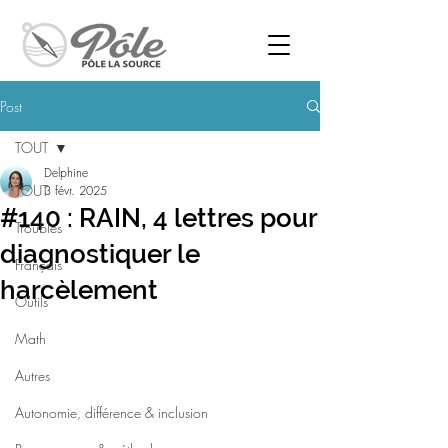
Post
TOUT
Delphine
TOUT
3 févr. 2025
#140 : RAIN, 4 lettres pour
Troubles
diagnostiquer le
Français
harcèlement
Outils
Math
Autres
Autonomie, différence & inclusion