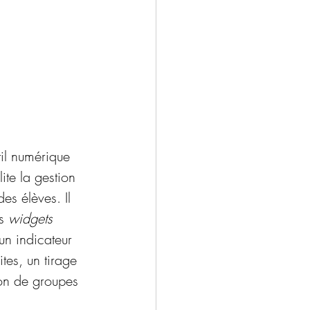
til numérique 
lite la gestion 
es élèves. Il 
s 
widgets
un indicateur 
tes, un tirage 
ion de groupes 