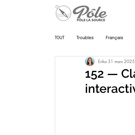
TOUT
Troubles
Français
Erika
31 mars 2025
Psy, neuropsy & méthodo
152 — Cl
interacti