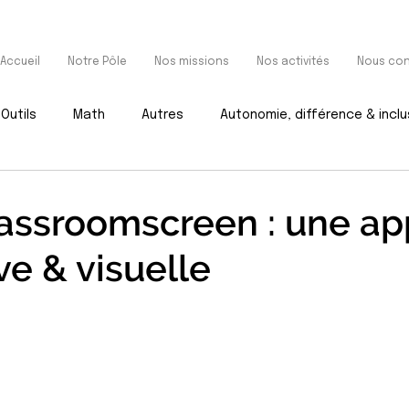
Accueil
Notre Pôle
Nos missions
Nos activités
Nous con
Outils
Math
Autres
Autonomie, différence & inclu
assroomscreen : une ap
ve & visuelle