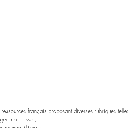
e ressources français proposant diverses rubriques telle
ger ma classe ;
ion de mes élèves ;