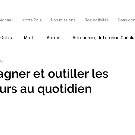
Accueil
Notre Pôle
Nos missions
Nos activités
Nous con
Outils
Math
Autres
Autonomie, différence & inclu
23
ner et outiller les
urs au quotidien