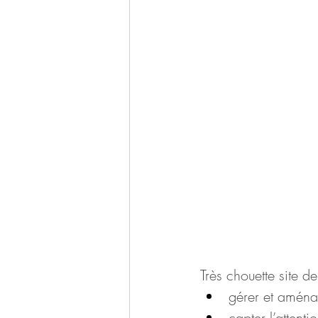
Très chouette site d
gérer et aména
capter l’attent