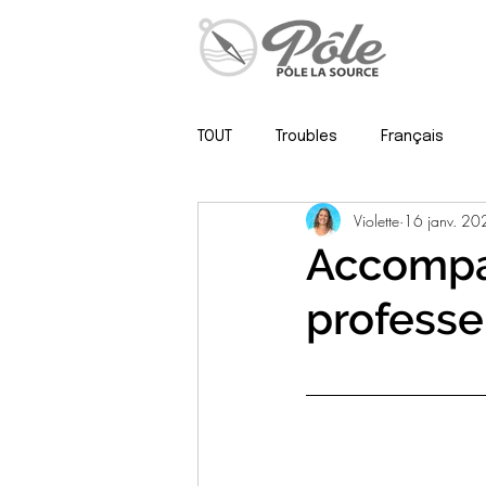
TOUT
Troubles
Français
Violette
16 janv. 20
Psy, neuropsy & méthodo
Accompag
professe