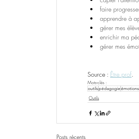
faire progresse
apprendre à ap
gérer mes élève
enrichir ma pé
gérer mes émot
Source : 
Être prof
.
Mots-clés :
outils
pédagogie
émotions
Outils
Posts récents