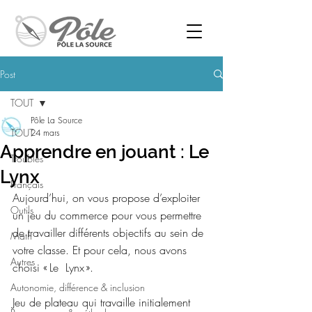
Post
TOUT
Pôle La Source
TOUT
24 mars
Apprendre en jouant : Le
Troubles
Lynx
Français
Aujourd’hui, on vous propose d’exploiter 
Outils
un jeu du commerce pour vous permettre 
de travailler différents objectifs au sein de 
Math
votre classe. Et pour cela, nous avons 
Autres
choisi « Le  Lynx ».  
Autonomie, différence & inclusion
Jeu de plateau qui travaille initialement 