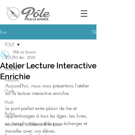
Post
TOUT
Pôle La Source
TOUT
10 déc. 2025
Atelier Lecture Interactive
Troubles
Enrichie
Français
Aujourd'hui, nous vous présentons l'atelier 
Outils
sur la lecture interactive enrichie.
Math
Le pont parfait entre plaisir de lire et 
Autres
apprentissages à tous les âges. Les livres, 
un tremplin inépuisable pour échanger et 
Autonomie, différence & inclusion
travailler avec vos élèves.