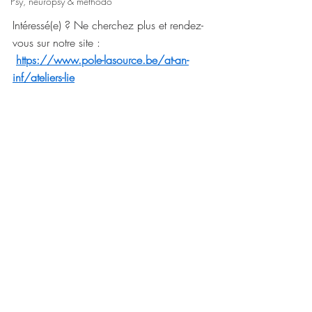
Psy, neuropsy & méthodo
Intéressé(e) ? Ne cherchez plus et rendez-
vous sur notre site :
https://www.pole-lasource.be/at-an-
inf/ateliers-lie