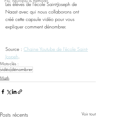
Psy, neuropsy & méthodo
Les élèves de l’école Saint-Joseph de 
Naast avec qui nous collaborons ont  
créé cette capsule vidéo pour vous 
expliquer comment dénombrer.
Source : 
Chaine Youtube de l’école Saint-
Jospeh
.
Mots-clés :
vidéo
dénombrer
Math
Posts récents
Voir tout