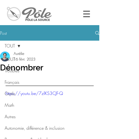
Post
TOUT
Aurélie
TOUT
16 févr. 2023
Dénombrer
Troubles
Français
https://youtu.be/7zlKS3CJF-Q
Outils
Math
Autres
Autonomie, différence & inclusion